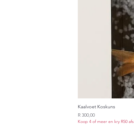
Kaalvoet Koskuns
Price
R 300,00
Koop 4 of meer en kry R50 afs