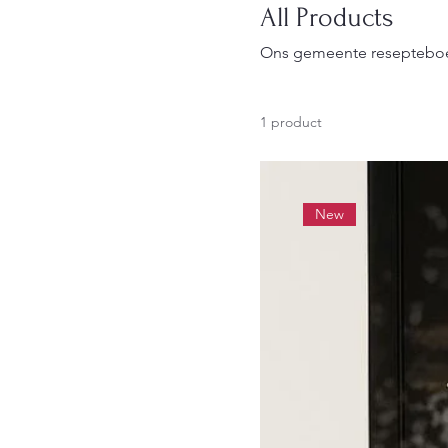
All Products
Ons gemeente resepteboe
1 product
New