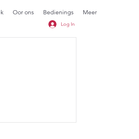
k
Oor ons
Bedienings
Meer
Log In